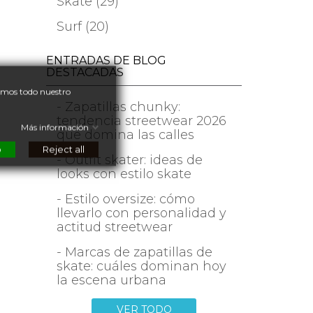
Skate (29)
Surf (20)
ENTRADAS DE BLOG
DESTACADAS
nemos todo nuestro
- Zapatillas chunky:
tendencia streetwear 2026
Más información
que domina las calles
o
Reject all
- Outfit skater: ideas de
looks con estilo skate
- Estilo oversize: cómo
llevarlo con personalidad y
actitud streetwear
- Marcas de zapatillas de
skate: cuáles dominan hoy
la escena urbana
VER TODO