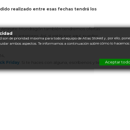
dido realizado entre esas fechas tendrá los
 y Arrasate-Mondragón también tendremos ofertas
acidad
los días anteriores. Así, si estás por aquí, puedes
d son de prioridad máxima para todo el equipo de Atlas Stoked y, por ello, po
cuidar ambos aspectos. Te informamos a continuación sobre cómo lo hacemos:
24,
Aceptar tod
ck Friday
. Si te haces con alguna, escríbenos y te