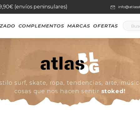
59,90€ (envíos peninsulares)
info@atlas
LZADO
COMPLEMENTOS
MARCAS
OFERTAS
stilo surf, skate, ropa, tendencias, arte, músic
cosas que nos hacen sentir
stoked!