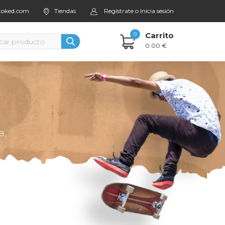
stoked.com
Tiendas
Regístrate o Inicia sesión
0
Carrito
0.00 €
a,