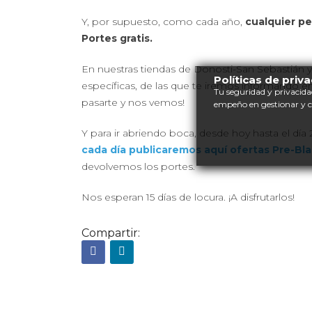
Y, por supuesto, como cada año,
cualquier pe
Portes gratis.
En nuestras tiendas de Donosti-San Sebastián
Políticas de priv
específicas, de las que te iremos informando en 
Tu seguridad y privacida
pasarte y nos vemos!
empeño en gestionar y 
Y para ir abriendo boca, desde hoy hasta el día 
cada día publicaremos aquí ofertas Pre-Bla
devolvemos los portes.
Nos esperan 15 días de locura. ¡A disfrutarlos!
Compartir: