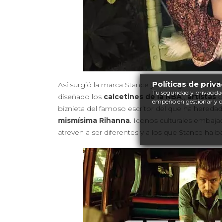
Políticas de priv
Así surgió la marca Stance y así surgió un
movim
Tu seguridad y privacida
diseñado los
calcetines de la NBA
),
artistas
c
empeño en gestionar y 
biznieta del famoso escritor del que ha hereda
mismísima Rihanna
. Iconos culturales embaj
atreven a ser diferentes y a los que Stance ha