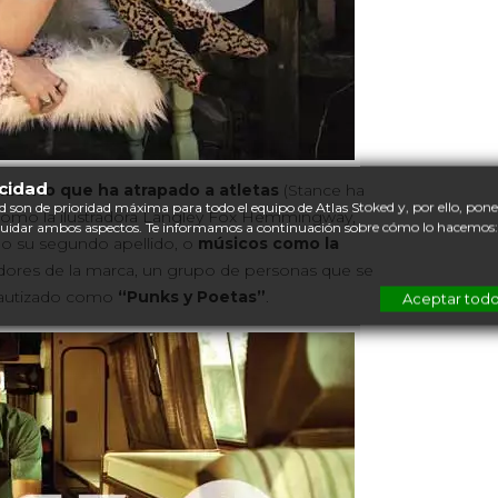
acidad
iento que ha atrapado a atletas
(Stance ha
d son de prioridad máxima para todo el equipo de Atlas Stoked y, por ello, po
omo la ilustradora Langley Fox Hemmingway,
cuidar ambos aspectos. Te informamos a continuación sobre cómo lo hacemos:
do su segundo apellido, o
músicos como la
adores de la marca, un grupo de personas que se
 bautizado como
“Punks y Poetas”
.
Aceptar tod