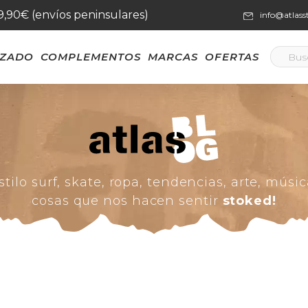
59,90€ (envíos peninsulares)
info@atlas
LZADO
COMPLEMENTOS
MARCAS
OFERTAS
stilo surf, skate, ropa, tendencias, arte, músic
cosas que nos hacen sentir
stoked!