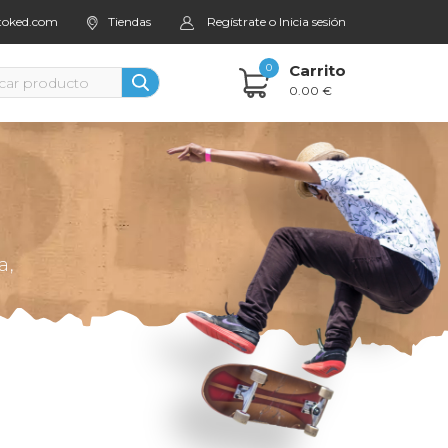
stoked.com
Tiendas
Regístrate o Inicia sesión
0
Carrito
0.00 €
a,