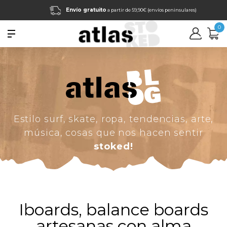
Envío gratuito
a partir de 59,90€ (envíos peninsulares)
0
Estilo surf, skate, ropa, tendencias, arte,
música, cosas que nos hacen sentir
stoked!
Iboards, balance boards
artesanas con alma