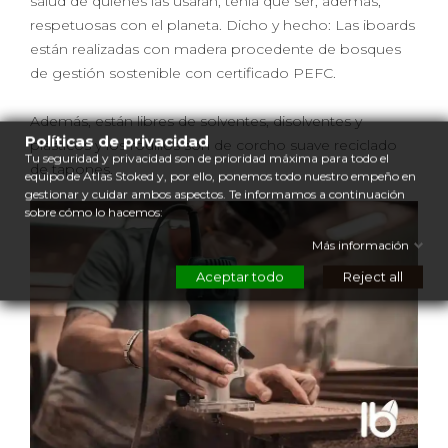
salud de quienes las usaran, tenía que ser, además,
respetuosas con el planeta. Dicho y hecho: Las iboards
están realizadas con madera procedente de bosques
de gestión sostenible con certificado PEFC.
Además, están libres de solventes, disolventes y
Políticas de privacidad
plásticos y los rodillos son de corcho suave reciclado
Tu seguridad y privacidad son de prioridad máxima para todo el
de tapones.
equipo de Atlas Stoked y, por ello, ponemos todo nuestro empeño en
gestionar y cuidar ambos aspectos. Te informamos a continuación
sobre cómo lo hacemos:
Más información
Aceptar todo
Reject all