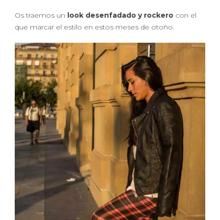
Os traemos un
look desenfadado y rockero
con el
que marcar el estilo en estos meses de otoño.