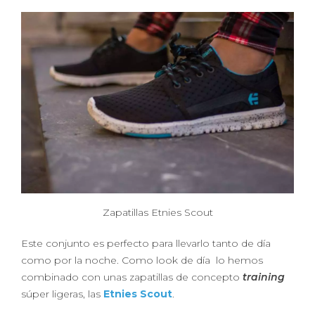
Zapatillas Etnies Scout
Este conjunto es perfecto para llevarlo tanto de día
como por la noche. Como look de día lo hemos
combinado con unas zapatillas de concepto
training
súper ligeras, las
Etnies Scout
.