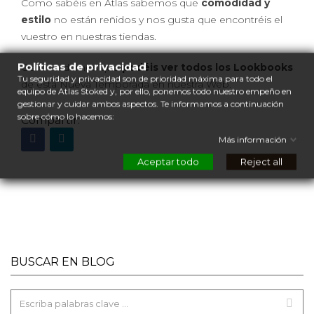
Como sabéis en Atlas sabemos que
comodidad y
estilo
no están reñidos y nos gusta que encontréis el
vuestro en nuestras tiendas.
Políticas de privacidad
Os recordamos que
podéis ver todos los Lookbooks
Tu seguridad y privacidad son de prioridad máxima para todo el
de esta Nueva Temporada en nuestra Web.
equipo de Atlas Stoked y, por ello, ponemos todo nuestro empeño en
gestionar y cuidar ambos aspectos. Te informamos a continuación
sobre cómo lo hacemos:
Compartir:
Más información
Aceptar todo
Reject all
BUSCAR EN BLOG