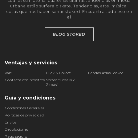
cuál es su filosofía, cuáles las últimas tendencias en moda
urbana estilo surfera o skate. Tendencias, arte, música,
cosas que nos hacen sentir stoked. Encuentra todo eso en
el
BLOG STOKED
Ventajas y servicios
Vale
Click & Collect
Tiendas Atlas Stoked
Contacta con nosotros
Sorteo "Emails x
Zapas"
Guía y condiciones
Condiciones Generales
Politicas de privacidad
Envíos
Devoluciones
Pago seguro