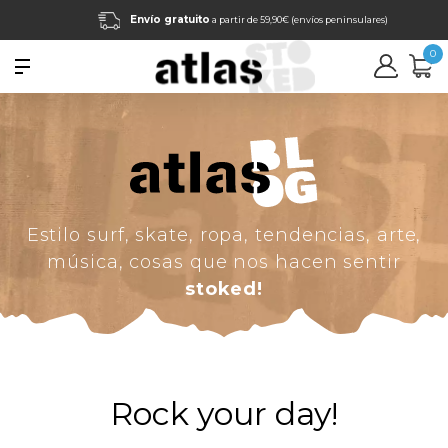
Envío gratuito
a partir de 59,90€ (envíos peninsulares)
0
Estilo surf, skate, ropa, tendencias, arte,
música, cosas que nos hacen sentir
stoked!
Rock your day!