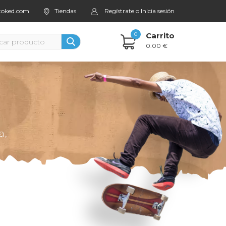
stoked.com
Tiendas
Regístrate o Inicia sesión
0
Carrito
0.00 €
a,