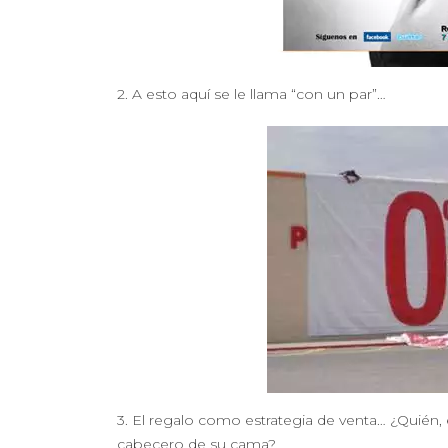
2. A esto aquí se le llama “con un par”…
3. El regalo como estrategia de venta… ¿Quién, 
cabecero de su cama?