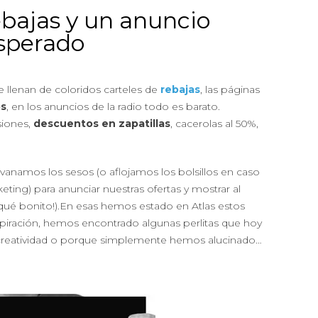
ebajas y un anuncio
sperado
 se llenan de coloridos carteles de
rebajas
, las páginas
s
, en los anuncios de la radio todo es barato.
siones,
descuentos en zapatillas
, cacerolas al 50%,
vanamos los sesos (o aflojamos los bolsillos en caso
ting) para anunciar nuestras ofertas y mostrar al
ué bonito!).En esas hemos estado en Atlas estos
spiración, hemos encontrado algunas perlitas que hoy
 creatividad o porque simplemente hemos alucinado…