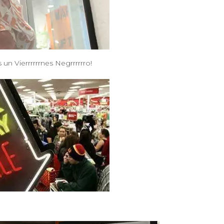
un Vierrrrrrnes Negrrrrrro!