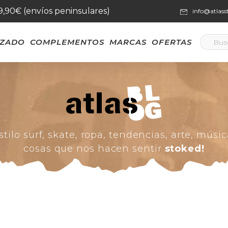
59,90€ (envíos peninsulares)
info@atlas
LZADO
COMPLEMENTOS
MARCAS
OFERTAS
stilo surf, skate, ropa, tendencias, arte, músic
cosas que nos hacen sentir
stoked!