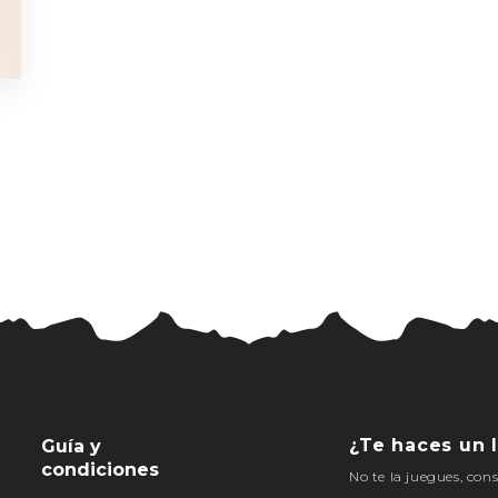
¿Te haces un l
Guía y
condiciones
No te la juegues, con