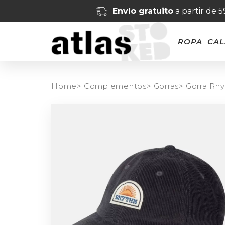
Envío gratuito
a partir de 
ROPA
CA
Home>
Complementos>
Gorras>
Gorra Rh