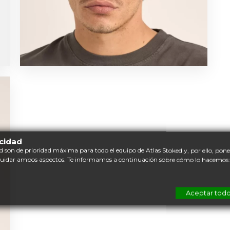
acidad
d son de prioridad máxima para todo el equipo de Atlas Stoked y, por ello, po
cuidar ambos aspectos. Te informamos a continuación sobre cómo lo hacemos:
Aceptar tod