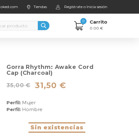
stoked.com
Tiendas
Regístrate o Inicia sesión
0
Carrito
0.00 €
Gorra Rhythm: Awake Cord
Cap (Charcoal)
31,50 €
35,00 €
Perfil:
Mujer
Perfil:
Hombre
Sin existencias