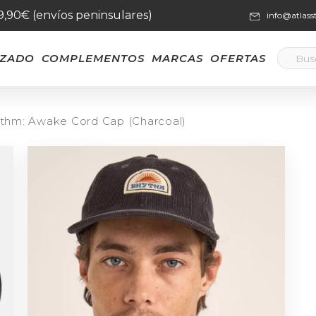
59,90€ (envíos peninsulares)
info@atlas
LZADO
COMPLEMENTOS
MARCAS
OFERTAS
ythm: Awake Cord Cap (Charcoal)