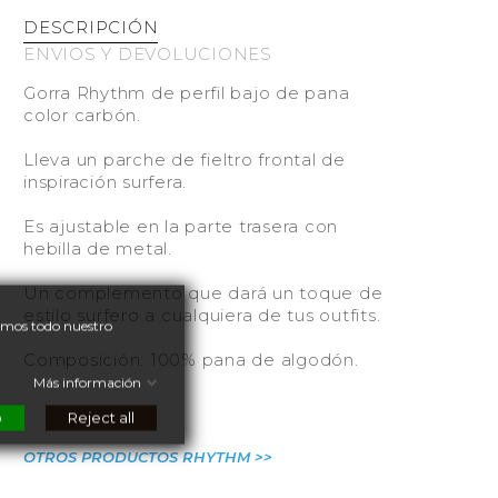
DESCRIPCIÓN
ENVIOS Y DEVOLUCIONES
Gorra Rhythm de perfil bajo de pana
color carbón.
Lleva un parche de fieltro frontal de
inspiración surfera.
Es ajustable en la parte trasera con
hebilla de metal.
Un complemento que dará un toque de
estilo surfero a cualquiera de tus outfits.
nemos todo nuestro
Composición: 100% pana de algodón.
Más información
o
Reject all
OTROS PRODUCTOS RHYTHM >>