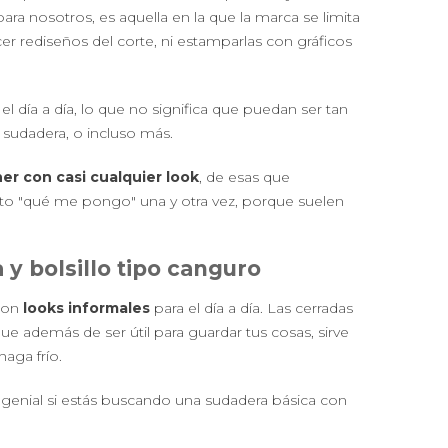
ara nosotros, es aquella en la que la marca se limita
cer rediseños del corte, ni estamparlas con gráficos
l día a día, lo que no significa que puedan ser tan
 sudadera, o incluso más.
er con casi cualquier look
, de esas que
o "qué me pongo" una y otra vez, porque suelen
y bolsillo tipo canguro
 con
looks informales
para el día a día. Las cerradas
que además de ser útil para guardar tus cosas, sirve
haga frío.
 genial si estás buscando una sudadera básica con