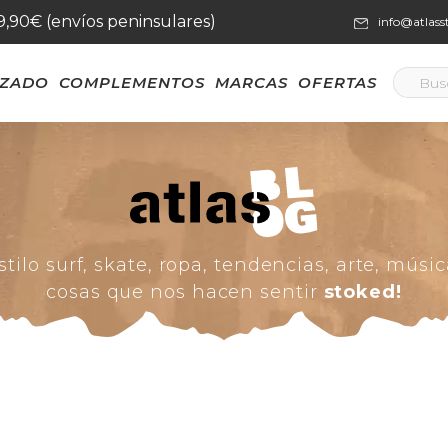
59,90€ (envíos peninsulares)
info@atlas
LZADO
COMPLEMENTOS
MARCAS
OFERTAS
stilo surf, skate, ropa, tendencias, arte, músic
cosas que nos hacen sentir
stoked!