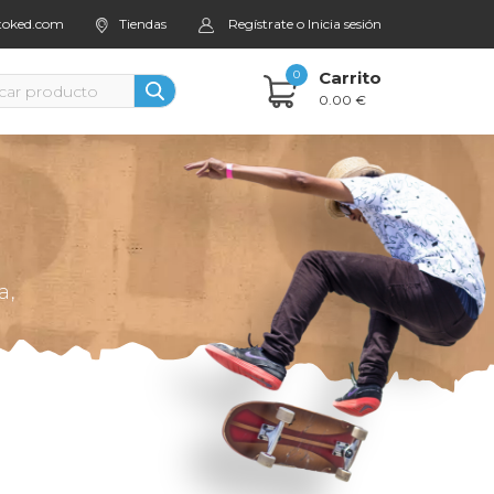
stoked.com
Tiendas
Regístrate o Inicia sesión
0
Carrito
0.00 €
a,