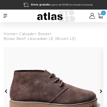
Envío gratuito
a partir de 59,90€ (envíos peninsulares)
0
Home>
Calzado>
Botas>
Botas Reef: Leucadian LE (Brown LE)