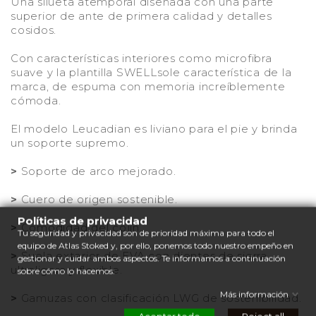
Una silueta atemporal diseñada con una parte
superior de ante de primera calidad y detalles
cosidos.
Con características interiores como microfibra
suave y la plantilla SWELLsole característica de la
marca, de espuma con memoria increíblemente
cómoda.
El modelo Leucadian es liviano para el pie y brinda
un soporte supremo.
>
Soporte de arco mejorado.
>
Cuero de origen sostenible.
Políticas de privacidad
>
Comodidad del cojín.
Tu seguridad y privacidad son de prioridad máxima para todo el
equipo de Atlas Stoked y, por ello, ponemos todo nuestro empeño en
>
Suela exterior de EVA con dientes de sierra
gestionar y cuidar ambos aspectos. Te informamos a continuación
ultraligera y flexible.
sobre cómo lo hacemos:
Más información
>
Gamuzas con clasificación LWG de sostenibilidad.