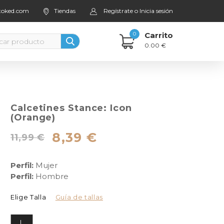
stoked.com
Tiendas
Regístrate o Inicia sesión
0
Carrito
0.00 €
Calcetines Stance: Icon
(Orange)
8,39 €
11,99 €
Perfil:
Mujer
Perfil:
Hombre
Elige Talla
Guía de tallas
L