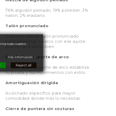
76% algodón peinado, 19% poliéster, 3%
nailon, 2% elastano.
Talón pronunciado
El diseño con un talón pronunciado
complementan tu arco con ese ajuste
nemos todo nuestro
que te hace sentir bien.
Diseño con soporte de arco
Más información
o
Reject all
El diseño con soporte de arco estabiliza
tu pisada y tus movimientos con estilo.
Amortiguación dirigida
Acolchado específico para mayor
comodidad donde más lo necesitas.
Cierre de puntera sin costuras