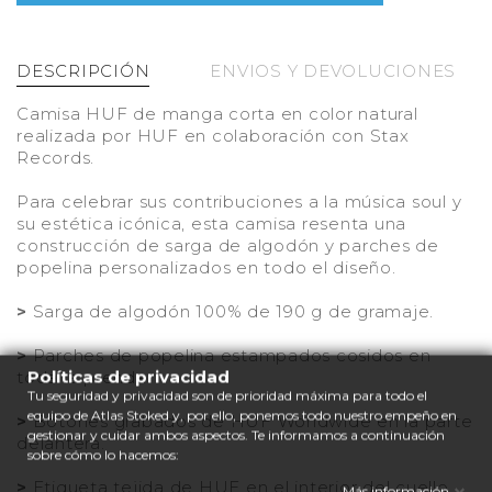
DESCRIPCIÓN
ENVIOS Y DEVOLUCIONES
Camisa HUF de manga corta en color natural
realizada por HUF en colaboración con Stax
Records.
Para celebrar sus contribuciones a la música soul y
su estética icónica, esta camisa resenta una
construcción de sarga de algodón y parches de
popelina personalizados en todo el diseño.
>
Sarga de algodón 100% de 190 g de gramaje.
>
Parches de popelina estampados cosidos en
Políticas de privacidad
toda la prenda.
Tu seguridad y privacidad son de prioridad máxima para todo el
equipo de Atlas Stoked y, por ello, ponemos todo nuestro empeño en
>
Botones grabados de HUF Worldwide en la parte
gestionar y cuidar ambos aspectos. Te informamos a continuación
delantera.
sobre cómo lo hacemos:
>
Etiqueta tejida de HUF en el interior del cuello.
Más información