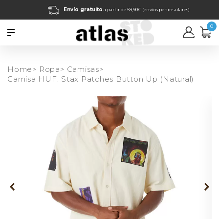
Envío gratuito
a partir de 59,90€ (envíos peninsulares)
0
Home>
Ropa>
Camisas>
Camisa HUF: Stax Patches Button Up (Natural)