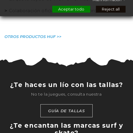
Aceptar todo
Reject all
>
Colaboración oficial con Stax Records.
OTROS PRODUCTOS HUF >>
¿Te haces un lío con las tallas?
No te la juegues, consulta nuestra
GUÍA DE TALLAS
¿Te encantan las marcas surf y
skate?