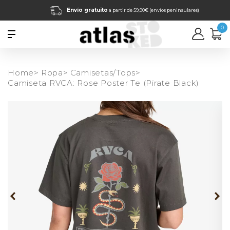
Envío gratuito
a partir de 59,90€ (envíos peninsulares)
0
Home>
Ropa>
Camisetas/Tops>
Camiseta RVCA: Rose Poster Te (Pirate Black)