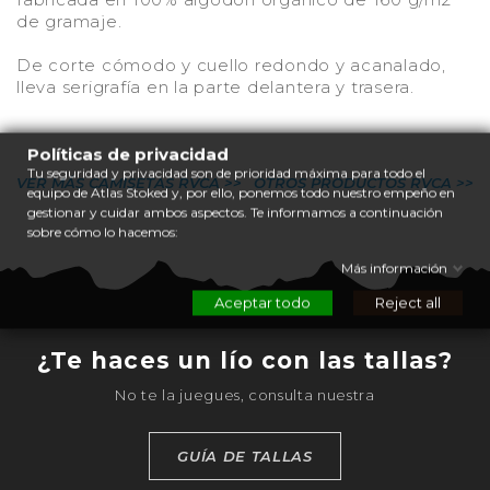
de gramaje.
De corte cómodo y cuello redondo y acanalado,
lleva serigrafía en la parte delantera y trasera.
Políticas de privacidad
Tu seguridad y privacidad son de prioridad máxima para todo el
VER MÁS CAMISETAS RVCA >>
OTROS PRODUCTOS RVCA >>
equipo de Atlas Stoked y, por ello, ponemos todo nuestro empeño en
gestionar y cuidar ambos aspectos. Te informamos a continuación
sobre cómo lo hacemos:
Más información
Aceptar todo
Reject all
¿Te haces un lío con las tallas?
No te la juegues, consulta nuestra
GUÍA DE TALLAS