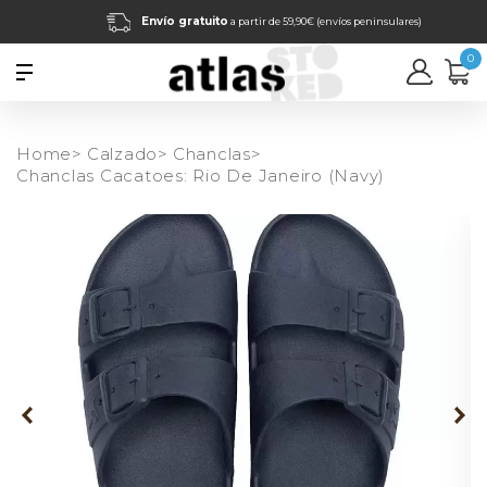
Envío gratuito
a partir de 59,90€ (envíos peninsulares)
0
Home>
Calzado>
Chanclas>
Chanclas Cacatoes: Rio De Janeiro (Navy)