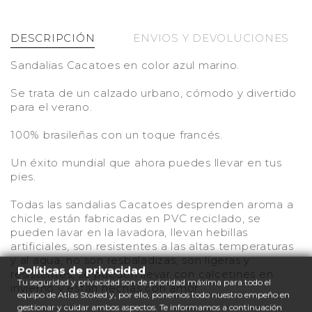
DESCRIPCIÓN
ENVIOS Y DEVOLUCIONES
Sandalias Cacatoes en color azul marino.
Se trata de un calzado urbano, cómodo y divertido
para el verano.
100% brasileñas con un toque francés.
Un éxito mundial que ahora puedes llevar en tus
pies.
Todas las sandalias Cacatoes desprenden aroma a
chicle, están fabricadas en PVC reciclado, se
pueden lavar en la lavadora, llevan hebillas
artificiales, son resistentes a las altas temperaturas
y al agua, no son resbaladizas, son ligeras y
Políticas de privacidad
resistentes, se pueden llevar con calcetines en
Tu seguridad y privacidad son de prioridad máxima para todo el
invierno y están hechas con amor.
equipo de Atlas Stoked y, por ello, ponemos todo nuestro empeño en
gestionar y cuidar ambos aspectos. Te informamos a continuación