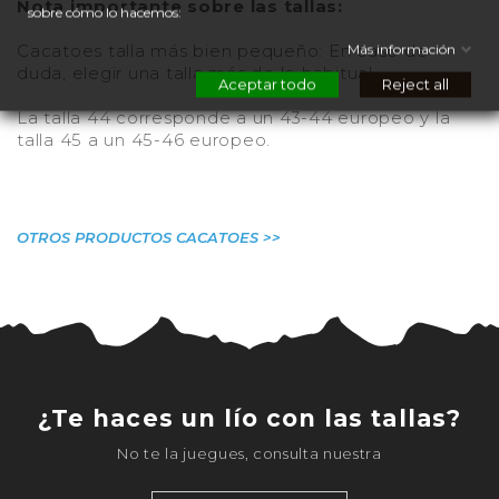
Nota importante sobre las tallas:
sobre cómo lo hacemos:
Cacatoes talla más bien pequeño: En caso de
Más información
duda, elegir una talla más de lo habitual.
Aceptar todo
Reject all
La talla 44 corresponde a un 43-44 europeo y la
talla 45 a un 45-46 europeo.
OTROS PRODUCTOS CACATOES >>
¿Te haces un lío con las tallas?
No te la juegues, consulta nuestra