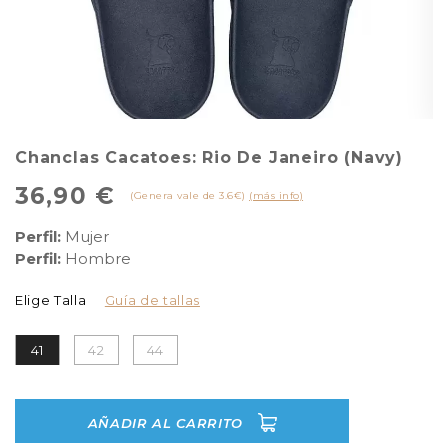
Chanclas Cacatoes: Rio De Janeiro (Navy)
36,90 €
(Genera vale de 3.6€)
(más info)
Perfil:
Mujer
Perfil:
Hombre
Elige Talla
Guía de tallas
41
42
44
AÑADIR AL CARRITO