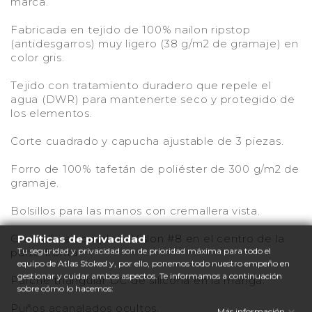
marca.
Fabricada en tejido de 100% nailon ripstop
(antidesgarros) muy ligero (38 g/m2 de gramaje) en
color gris.
Tejido con tratamiento duradero que repele el
agua (DWR) para mantenerte seco y protegido de
los elementos.
Corte cuadrado y capucha ajustable de 3 piezas.
Forro de 100% tafetán de poliéster de 300 g/m2 de
gramaje.
Bolsillos para las manos con cremallera vista.
Cremallera completa Vislon #8 en el centro de la
Políticas de privacidad
Tu seguridad y privacidad son de prioridad máxima para todo el
parte frontal.
equipo de Atlas Stoked y, por ello, ponemos todo nuestro empeño en
gestionar y cuidar ambos aspectos. Te informamos a continuación
Parche triangular DC de silicona en la manga.
sobre cómo lo hacemos:
Puños acanalados ocultos.
Más información