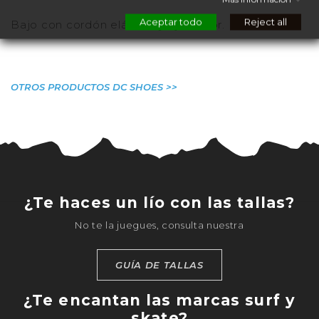
Aceptar todo
Reject all
Bajo con cordón elástico y ajustador.
OTROS PRODUCTOS DC SHOES >>
¿Te haces un lío con las tallas?
No te la juegues, consulta nuestra
GUÍA DE TALLAS
¿Te encantan las marcas surf y
skate?