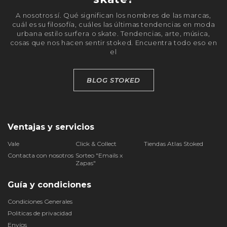
A nosotros sí. Qué significan los nombres de las marcas,
cuál es su filosofía, cuáles las últimas tendencias en moda
urbana estilo surfera o skate. Tendencias, arte, música,
cosas que nos hacen sentir stoked. Encuentra todo eso en
el
BLOG STOKED
Ventajas y servicios
Vale
Click & Collect
Tiendas Atlas Stoked
Contacta con nosotros
Sorteo "Emails x
Zapas"
Guía y condiciones
Condiciones Generales
Politicas de privacidad
Envíos