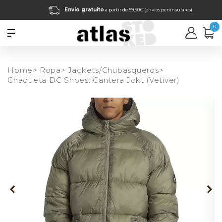
Envío gratuito
a partir de 59,90€ (envíos peninsulares)
0
Home>
Ropa>
Jackets/Chubasqueros>
Chaqueta DC Shoes: Cantera Jckt (Vetiver)