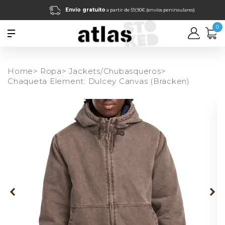
Envío gratuito
a partir de 59,90€ (envíos peninsulares)
0
Home>
Ropa>
Jackets/Chubasqueros>
Chaqueta Element: Dulcey Canvas (Bracken)