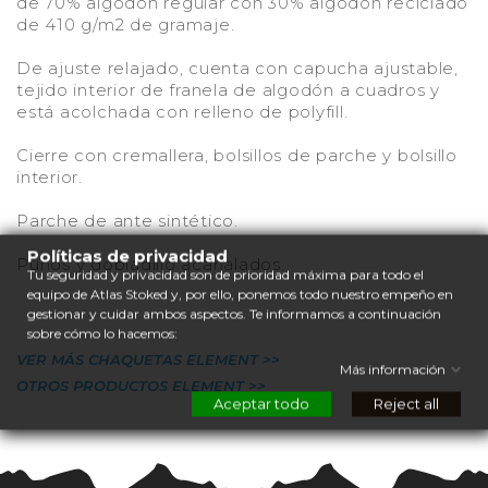
de 70% algodón regular con 30% algodón reciclado
de 410 g/m2 de gramaje.
De ajuste relajado, cuenta con capucha ajustable,
tejido interior de franela de algodón a cuadros y
está acolchada con relleno de polyfill.
Cierre con cremallera, bolsillos de parche y bolsillo
interior.
Parche de ante sintético.
Políticas de privacidad
Puños y dobladillo acanalados.
Tu seguridad y privacidad son de prioridad máxima para todo el
equipo de Atlas Stoked y, por ello, ponemos todo nuestro empeño en
gestionar y cuidar ambos aspectos. Te informamos a continuación
sobre cómo lo hacemos:
VER MÁS CHAQUETAS ELEMENT >>
Más información
OTROS PRODUCTOS ELEMENT >>
Aceptar todo
Reject all