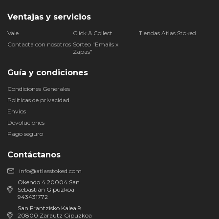
Ventajas y servicios
Vale
Click & Collect
Tiendas Atlas Stoked
Contacta con nosotros
Sorteo "Emails x
Zapas"
Guía y condiciones
Condiciones Generales
Politicas de privacidad
Envíos
Devoluciones
Pago seguro
Contáctanos
info@atlasstoked.com
Okendo 4 20004 San
Sebastián Gipuzkoa
943431772
San Frantzisko Kalea 9
20800 Zarautz Gipuzkoa