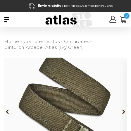
Envío gratuito
a partir de 59,90€ (envíos peninsulares)
0
Home>
Complementos>
Cinturones>
Cinturón Arcade: Atlas (Ivy Green)