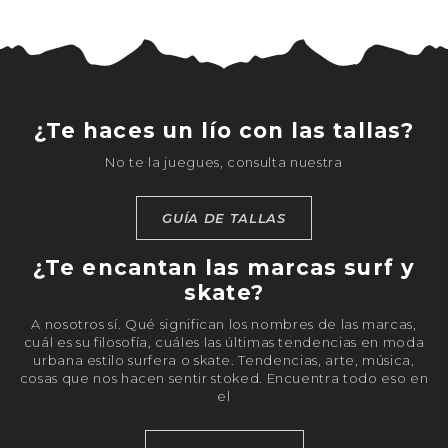
¿Te haces un lío con las tallas?
No te la juegues, consulta nuestra
GUÍA DE TALLAS
¿Te encantan las marcas surf y
skate?
A nosotros sí. Qué significan los nombres de las marcas,
cuál es su filosofía, cuáles las últimas tendencias en moda
urbana estilo surfera o skate. Tendencias, arte, música,
cosas que nos hacen sentir stoked. Encuentra todo eso en
el