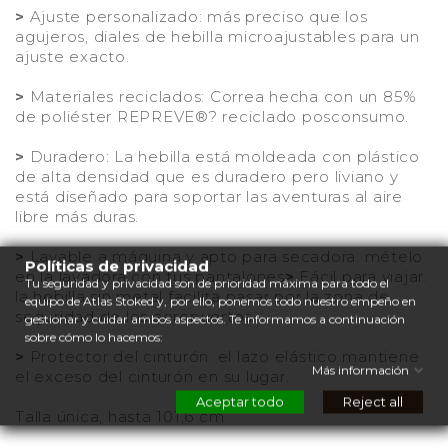
>
Ajuste personalizado: más preciso que los
agujeros, diales de hebilla microajustables para un
ajuste exacto.
>
Materiales reciclados: Correa hecha con un 85%
de poliéster REPREVE®? reciclado posconsumo.
>
Duradero: La hebilla está moldeada con plástico
de alta densidad que es duradero pero liviano y
está diseñado para soportar las aventuras al aire
libre más duras.
>
Lavable a máquina y apto para secadora: mételo
Políticas de privacidad
en la lavadora con tus pantalones
>
Fácil para viajar:
Tu seguridad y privacidad son de prioridad máxima para todo el
la hebilla sin metal facilita pasar por la zona de
equipo de Atlas Stoked y, por ello, ponemos todo nuestro empeño en
seguridad de los aeropuertos.
gestionar y cuidar ambos aspectos. Te informamos a continuación
sobre cómo lo hacemos:
>
Protector del cinturón: el lazo elástico mantiene
Más información
el exceso del cinturón en su lugar.
Aceptar todo
Reject all
Talla única, hasta 101,6 cm.