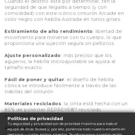
Cuando el destino esté por determinar, ten la
seguridad de que llegarás a tiempo (y con
comodidad) con este icónico cinturón Arcade en
color negro con hebilla ilustrada en tonos grises.
Estiramiento de alto rendimiento
: libertad de
movimiento para moverse con tu cuerpo, lo que
proporciona una sujeción segura sin pellizcos.
Ajuste personalizado
: más preciso que los
agujeros, la hebilla microajustable se ajusta al
tamaño exacto.
Fácil de poner y quitar
: el diseño de hebilla
cónica se introduce fácilmente a través de las
trabillas del cinturón.
Materiales reciclados
: la cinta está hecha con un
85% de poliéster REPREVE®? reciclado
posconsumo.
Políticas de privacidad
Tu seguridad y privacidad son de prioridad máxima para todo el
Apto para viajes
: la hebilla sin metal facilita el
equipo de Atlas Stoked y, por ello, ponemos todo nuestro empeño en
control de seguridad en el aeropuerto.
gestionar y cuidar ambos aspectos. Te informamos a continuación