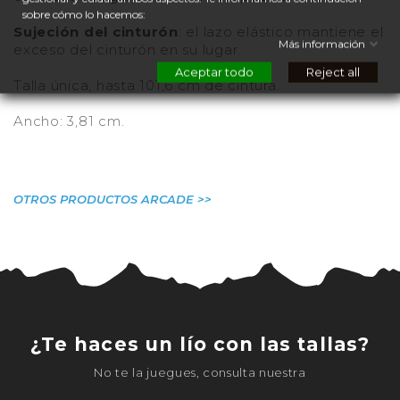
sobre cómo lo hacemos:
Sujeción del cinturón
: el lazo elástico mantiene el
Más información
exceso del cinturón en su lugar.
Aceptar todo
Reject all
Talla única, hasta 101,6 cm de cintura.
Ancho: 3,81 cm.
OTROS PRODUCTOS ARCADE >>
¿Te haces un lío con las tallas?
No te la juegues, consulta nuestra