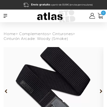
Envío gratuito
a partir de 59,90€ (envíos peninsulares)
0
Home>
Complementos>
Cinturones>
Cinturón Arcade: Woody (Smoke)