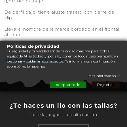
g/m2 de gramaje.
De perfil bajo, tiene ajuste trasero con cierre de
clip.
Lleva el nombre de la marca bordado en el frontal
al tono.
Políticas de privacidad
Tu seguridad y privacidad son de prioridad máxima para todo el
equipo de Atlas Stoked y, por ello, ponemos todo nuestro empeño en
OTROS PRODUCTOS ELEMENT >>
gestionar y cuidar ambos aspectos. Te informamos a continuación
sobre cómo lo hacemos:
Más información
Aceptar todo
Reject all
¿Te haces un lío con las tallas?
No te la juegues, consulta nuestra