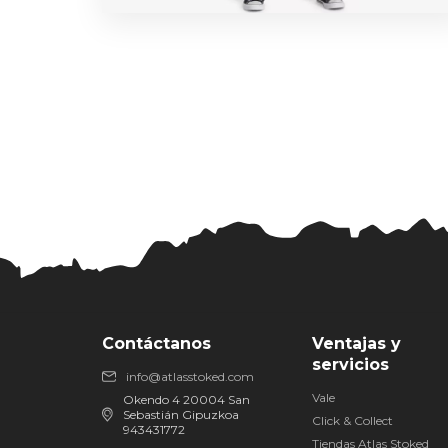
Contáctanos
Ventajas y
servicios
info@atlasstoked.com
Vale
Okendo 4 20004 San
Sebastián Gipuzkoa
Click & Collect
943431772
Tiendas Atlas Stoked