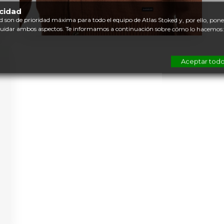
acidad
d son de prioridad máxima para todo el equipo de Atlas Stoked y, por ello, po
cuidar ambos aspectos. Te informamos a continuación sobre cómo lo hacemos:
Aceptar tod