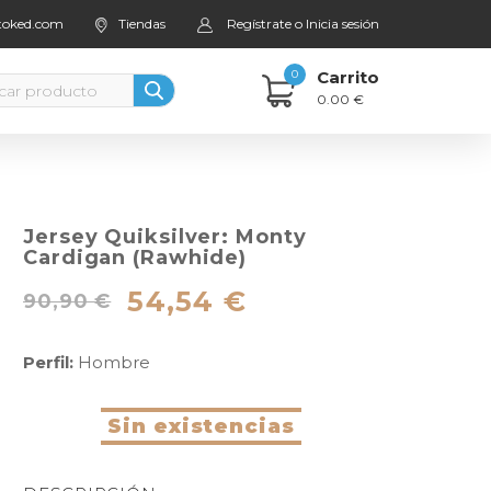
stoked.com
Tiendas
Regístrate o Inicia sesión
0
Carrito
0.00 €
Jersey Quiksilver: Monty
Cardigan (Rawhide)
54,54 €
90,90 €
Perfil:
Hombre
Sin existencias