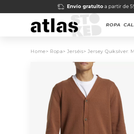
Envío gratuito
a partir de 
ROPA
CA
Home>
Ropa>
Jerséis>
Jersey Quiksilver: