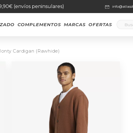
59,90€ (envíos peninsulares)
info@atlas
LZADO
COMPLEMENTOS
MARCAS
OFERTAS
 Monty Cardigan (Rawhide)