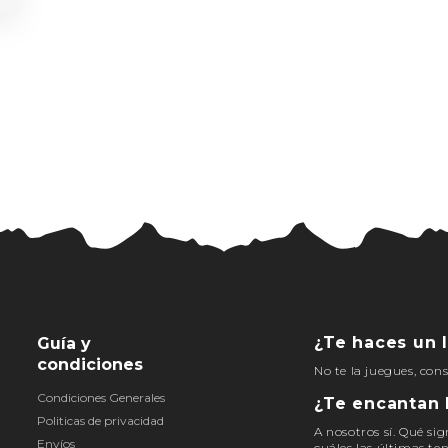
¿Te haces un l
Guía y
condiciones
No te la juegues, con
Condiciones Generales
¿Te encantan 
Politicas de privacidad
A nosotros sí. Qué sig
Envíos
cuáles las últimas te