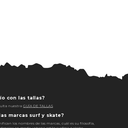
ío con las tallas?
sulta nuestra
GUÍA DE TALLAS
las marcas surf y skate?
nifican los nombres de las marcas, cuál es su filosofía,
ndencias en moda urbana estilo surfera o skate.