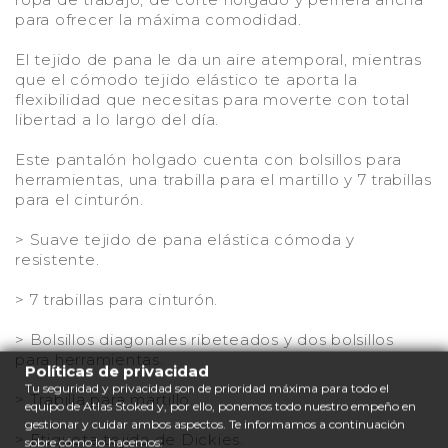
para ofrecer la máxima comodidad.
El tejido de pana le da un aire atemporal, mientras
que el cómodo tejido elástico te aporta la
flexibilidad que necesitas para moverte con total
libertad a lo largo del día.
Este pantalón holgado cuenta con bolsillos para
herramientas, una trabilla para el martillo y 7 trabillas
para el cinturón.
> Suave tejido de pana elástica cómoda y
resistente.
> 7 trabillas para cinturón.
> Bolsillos diagonales ribeteados y dos bolsillos
para herramientas.
Políticas de privacidad
Tu seguridad y privacidad son de prioridad máxima para todo el
> Trabilla para martillo.
equipo de Atlas Stoked y, por ello, ponemos todo nuestro empeño en
gestionar y cuidar ambos aspectos. Te informamos a continuación
> Etiqueta tejida de Dickies.
sobre cómo lo hacemos: