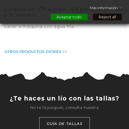
Más información
Composición: 57% algodón, 42% poliéster reciclado
y 1% elastano.
Aceptar todo
Reject all
Lavar a máquina con agua fría.
OTROS PRODUCTOS DICKIES >>
¿Te haces un lío con las tallas?
No te la juegues, consulta nuestra
GUÍA DE TALLAS