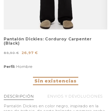
Pantalón Dickies: Corduroy Carpenter
(Black)
26,97 €
89,90 €
Perfil:
Hombre
Sin existencias
DESCRIPCIÓN
ENVIOS Y DEVOLUCIONES
Pantalón Dickies en color negro, inspirado en la
ropa de trabajo, de corte holgado y pernera ancha