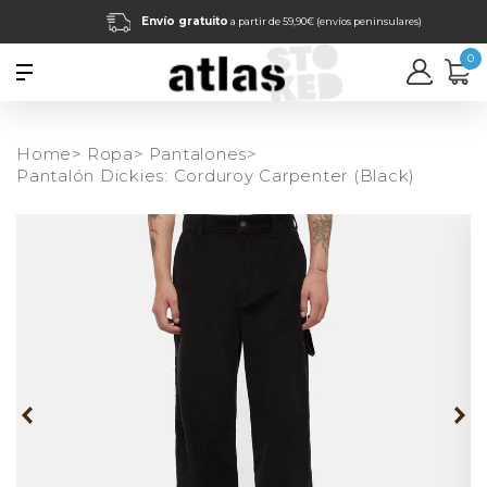
Envío gratuito
a partir de 59,90€ (envíos peninsulares)
0
Home>
Ropa>
Pantalones>
Pantalón Dickies: Corduroy Carpenter (Black)