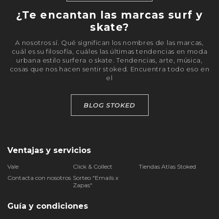
¿Te encantan las marcas surf y
skate?
A nosotros sí. Qué significan los nombres de las marcas,
cuál es su filosofía, cuáles las últimas tendencias en moda
urbana estilo surfera o skate. Tendencias, arte, música,
cosas que nos hacen sentir stoked. Encuentra todo eso en
el
BLOG STOKED
Ventajas y servicios
Vale
Click & Collect
Tiendas Atlas Stoked
Contacta con nosotros
Sorteo "Emails x
Zapas"
Guía y condiciones