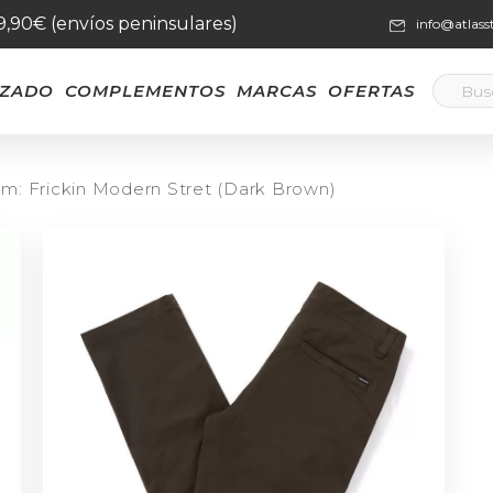
59,90€ (envíos peninsulares)
info@atlas
LZADO
COMPLEMENTOS
MARCAS
OFERTAS
m: Frickin Modern Stret (Dark Brown)