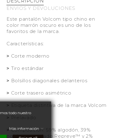
DESCRIPCIÓN
ENVIOS Y DEVOLUCIONES
Este pantalón Volcom tipo chino en
color marrón oscuro es uno de los
favoritos de la marca.
Características:
>
Corte moderno
>
Tiro estándar
>
Bolsillos diagonales delanteros
>
Corte trasero asimétrico
>
Etiqueta distintiva de la marca Volcom
nemos todo nuestro
>
Prelavado
Más información
>
Composición: 59% algodón, 39%
poliéster reciclado Repreve™ y 2%