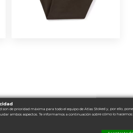
acidad
d son de prioridad máxima para todo el equipo de Atlas Stoked y, por ello, po
cuidar ambos aspectos. Te informamos a continuación sobre cómo lo hacemos: