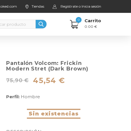
stoked.com
Tiendas
Regístrate o Inicia sesión
0
Carrito
0.00 €
Pantalón Volcom: Frickin
Modern Stret (Dark Brown)
45,54 €
75,90 €
Perfil:
Hombre
Sin existencias