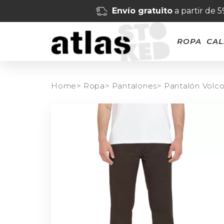
Envío gratuito
a partir de 
ROPA
CA
Home>
Ropa>
Pantalones>
Pantalón Volco