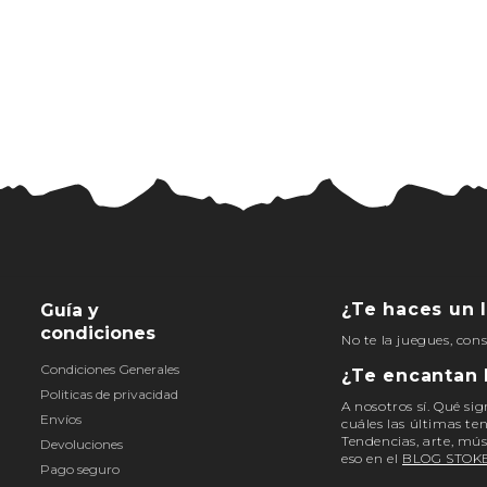
¿Te haces un l
Guía y
condiciones
No te la juegues, con
Condiciones Generales
¿Te encantan 
Politicas de privacidad
A nosotros sí. Qué sig
Envíos
cuáles las últimas te
Tendencias, arte, mús
Devoluciones
eso en el
BLOG STOK
Pago seguro