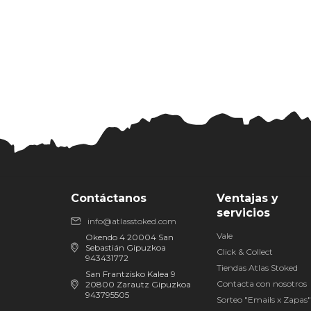
Contáctanos
Ventajas y
servicios
info@atlasstoked.com
Vale
Okendo 4 20004 San
Sebastián Gipuzkoa
Click & Collect
943431772
Tiendas Atlas Stoked
San Frantzisko Kalea 9
Contacta con nosotros
20800 Zarautz Gipuzkoa
943795505
Sorteo "Emails x Zapas"