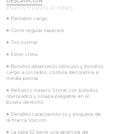
DESCRIPCIÓN
ENVIOS Y DEVOLUCIONES
>
Pantalón cargo.
>
Corte regular tapered.
>
Tiro normal.
>
Estilo chino.
>
Bolsillos delanteros oblicuos y bolsillos
cargo a los lados; costura decorativa a
media pierna.
>
Refuerzo trasero Stone con bolsillos
ribeteados y solapa plegable en el
bosillo derecho.
>
Detalles característicos y etiqueta de
la marca Volcom.
>
La talla 32 tiene una abertura de