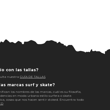
ío con las tallas?
sulta nuestra
GUÍA DE TALLAS
las marcas surf y skate?
nifican los nombres de las marcas, cuál es su filosofía,
ndencias en moda urbana estilo surfera o skate.
ica, cosas que nos hacen sentir stoked. Encuentra todo
ED