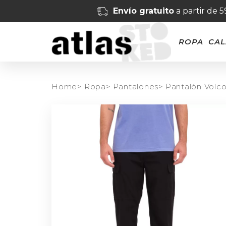
Envío gratuito
a partir de 
ROPA
CA
Home>
Ropa>
Pantalones>
Pantalón Volco