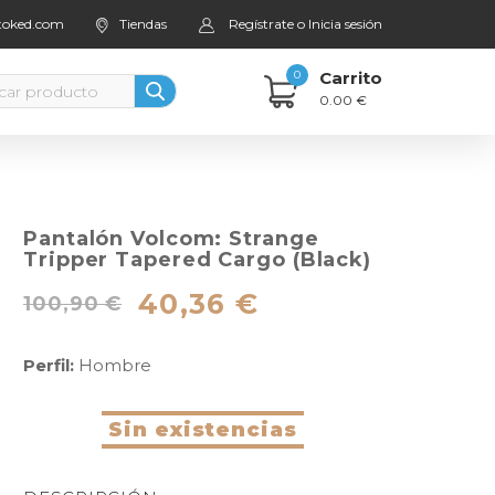
stoked.com
Tiendas
Regístrate o Inicia sesión
0
Carrito
0.00 €
Pantalón Volcom: Strange
Tripper Tapered Cargo (Black)
40,36 €
100,90 €
Perfil:
Hombre
Sin existencias