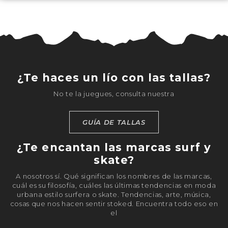
¿Te haces un lío con las tallas?
No te la juegues, consulta nuestra
GUÍA DE TALLAS
¿Te encantan las marcas surf y
skate?
A nosotros sí. Qué significan los nombres de las marcas,
cuál es su filosofía, cuáles las últimas tendencias en moda
urbana estilo surfera o skate. Tendencias, arte, música,
cosas que nos hacen sentir stoked. Encuentra todo eso en
el