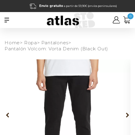
Envío gratuito
a partir de 59,90€ (envíos peninsulares)
0
Home>
Ropa>
Pantalones>
Pantalón Volcom: Vorta Denim (Black Out)