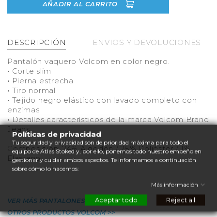
AÑADIR AL CARRITO
DESCRIPCIÓN
ENVIOS Y DEVOLUCIONES
Pantalón vaquero Volcom en color negro.
·
Corte slim
·
Pierna estrecha
·
Tiro normal
·
Tejido negro elástico con lavado completo con
enzimas
·
Detalles característicos de la marca Volcom Brand
Jeans
Políticas de privacidad
Tu seguridad y privacidad son de prioridad máxima para todo el
Composición: 74% Algodón / 25% Poliéster / 1%
equipo de Atlas Stoked y, por ello, ponemos todo nuestro empeño en
Elastano
gestionar y cuidar ambos aspectos. Te informamos a continuación
sobre cómo lo hacemos:
Más información
Aceptar todo
Reject all
VER MÁS PANTALONES VOLCOM >>
OTROS PRODUCTOS VOLCOM >>