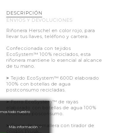
DESCRIPCIÓN
ENVIOS Y DEVOLUCIONES
Riñonera Herschel en color rojo, para
llevar tus llaves, teléfono y cartera.
Confeccionada con tejidos
EcoSystem™ 100% reciclados, esta
riñonera mantiene lo esencial al alcance
de tu mano.
>
Tejido EcoSystem™ 600D elaborado
100% con botellas de agua
postconsumo recicladas.
>
Forro EcoSystem™ de rayas
elaborado con botellas de agua 100%
nemos todo nuestro
recicladas posconsumo.
>
Cierre de cremallera con tirador de
Más información
cordón Prusik.