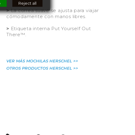
o
Reject all
>
La correa suave se ajusta para viajar
cómodamente con manos libres.
>
Etiqueta interna Put Yourself Out
There™.
VER MÁS MOCHILAS HERSCHEL >>
OTROS PRODUCTOS HERSCHEL >>