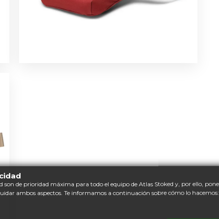
acidad
d son de prioridad máxima para todo el equipo de Atlas Stoked y, por ello, po
cuidar ambos aspectos. Te informamos a continuación sobre cómo lo hacemos: