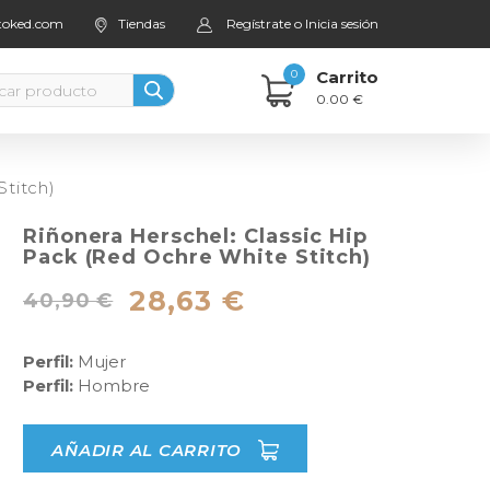
stoked.com
Tiendas
Regístrate o Inicia sesión
0
Carrito
0.00 €
Stitch)
Riñonera Herschel: Classic Hip
Pack (Red Ochre White Stitch)
28,63 €
40,90 €
Perfil:
Mujer
Perfil:
Hombre
AÑADIR AL CARRITO