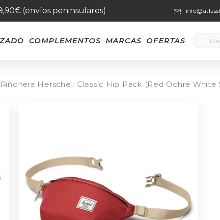
59,90€ (envíos peninsulares)
info@atlas
LZADO
COMPLEMENTOS
MARCAS
OFERTAS
Riñonera Herschel: Classic Hip Pack (Red Ochre White 