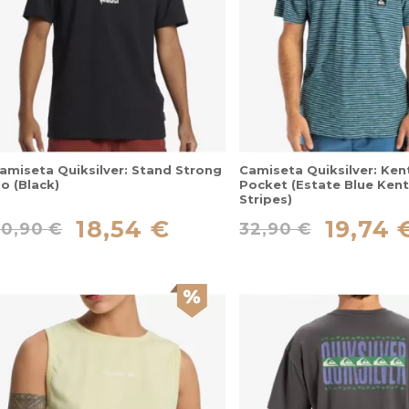
Camiseta Quiksilver: Ken
amiseta Quiksilver: Stand Strong
Pocket (Estate Blue Kent
o (Black)
Stripes)
18,54 €
19,74 
30,90 €
32,90 €