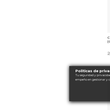
C
(
Políticas de priv
Tu seguridad y privacida
empeño en gestionar y 