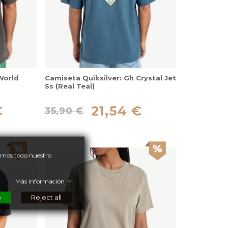
World
Camiseta Quiksilver: Gh Crystal Jet
Ss (Real Teal)
€
21,54 €
35,90 €
nemos todo nuestro
Más información
o
Reject all