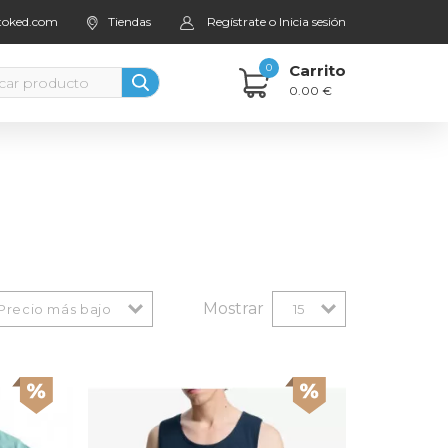
stoked.com
Tiendas
Regístrate o Inicia sesión
0
Carrito
0.00 €
Mostrar
Precio más bajo
15