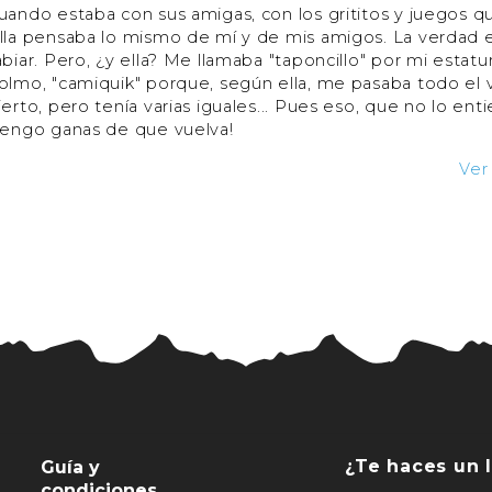
uando estaba con sus amigas, con los grititos y juegos
lla pensaba lo mismo de mí y de mis amigos. La verdad e
abiar. Pero, ¿y ella? Me llamaba "taponcillo" por mi esta
olmo, "camiquik" porque, según ella, me pasaba todo el v
ierto, pero tenía varias iguales... Pues eso, que no lo en
tengo ganas de que vuelva!
Ver
¿Te haces un l
Guía y
condiciones