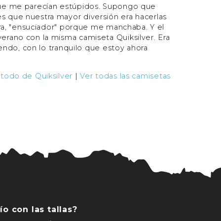
 que me parecían estúpidos. Supongo que
s que nuestra mayor diversión era hacerlas
tura, "ensuciador" porque me manchaba. Y el
erano con la misma camiseta Quiksilver. Era
tiendo, con lo tranquilo que estoy ahora
 todo de Quiksilver
|
Ver todas las camisetas
ío con las tallas?