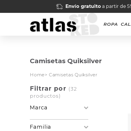
Envío gratuito
a partir de 
ROPA
CA
Camisetas Quiksilver
Home>
Camisetas Quiksilver
Filtrar por
(32
productos)
Marca
Familia