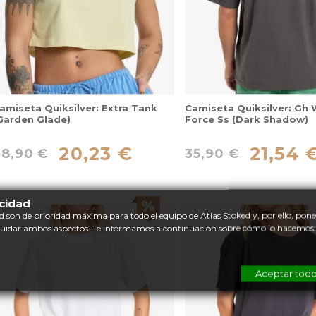
amiseta Quiksilver: Extra Tank
Camiseta Quiksilver: Gh 
Garden Glade)
Force Ss (Dark Shadow)
20,23 €
21,54 
28,90 €
35,90 €
acidad
d son de prioridad máxima para todo el equipo de Atlas Stoked y, por ello, po
cuidar ambos aspectos. Te informamos a continuación sobre cómo lo hacemos:
Aceptar tod