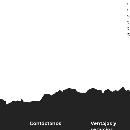
c
e
r
c
c
¡
Contáctanos
Ventajas y
servicios