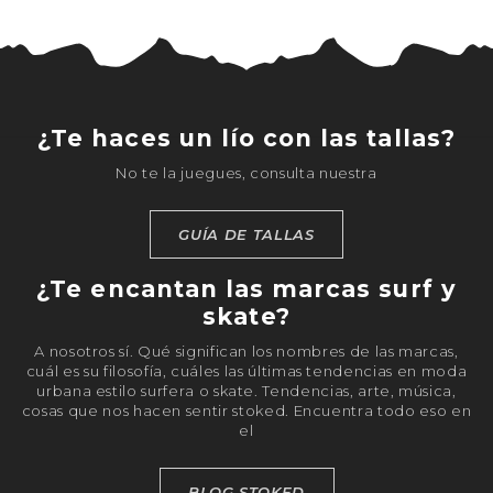
¿Te haces un lío con las tallas?
No te la juegues, consulta nuestra
GUÍA DE TALLAS
¿Te encantan las marcas surf y
skate?
A nosotros sí. Qué significan los nombres de las marcas,
cuál es su filosofía, cuáles las últimas tendencias en moda
urbana estilo surfera o skate. Tendencias, arte, música,
cosas que nos hacen sentir stoked. Encuentra todo eso en
el
BLOG STOKED