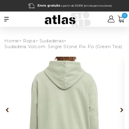
Envío gratuito
a partir de 59,90€ (envíos peninsulares)
0
Home>
Ropa>
Sudaderas>
Sudadera Volcom: Single Stone Pw Po (Green Tea)