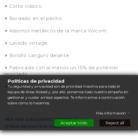
>
Corte clásico.
>
Bordado en el pecho.
>
Adornos metálicos de la marca Volcom.
>
Lavado vintage.
>
Bolsillo canguro delante.
>
Fabricada con al menos un 15% de poliéster
reciclado.
Políticas de privacidad
>
Peso: 330 g.
Tu seguridad y privacidad son de prioridad máxima para todo el
equipo de Atlas Stoked y, por ello, ponemos todo nuestro empeño en
gestionar y cuidar ambos aspectos. Te informamos a continuación
sobre cómo lo hacemos:
Más información
VER MÁS SUDADERAS VOLCOM >>
Aceptar todo
Reject all
OTROS PRODUCTOS VOLCOM >>