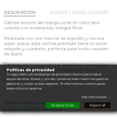
DESCRIPCIÓN
ENVIOS Y DEVOLUCIONES
Camisa Volcom de manga corta en color azul
celeste con estampado integral floral.
Realizada con una mezcla de algodón y viscosa
super suave, esta camisa premium tiene un estilo
relajado y cuadrado, perfecta para looks casuales
de diario.
Detalles de marca como el bolsillo en el pecho y
los botones personalizados realzan el estilo.
Políticas de privacidad
Tu seguridad y privacidad son de prioridad máxima para todo el
equipo de Atlas Stoked y, por ello, ponemos todo nuestro empeño en
Composición: 55% Algodón / 45% Viscosa.
gestionar y cuidar ambos aspectos. Te informamos a continuación
sobre cómo lo hacemos:
Más información
VER MÁS CAMISAS VOLCOM >>
Aceptar todo
Reject all
OTROS PRODUCTOS VOLCOM >>