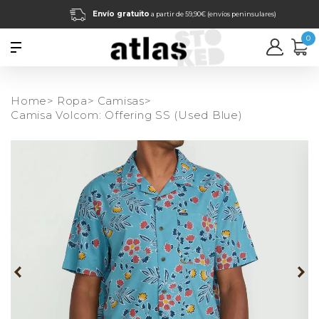
Envío gratuito
a partir de 59,90€ (envíos peninsulares)
0
Home>
Ropa>
Camisas>
Camisa Volcom: Offering SS (Used Blue)