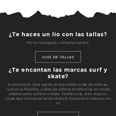
¿Te haces un lío con las tallas?
No te la juegues, consulta nuestra
GUÍA DE TALLAS
¿Te encantan las marcas surf y
skate?
A nosotros sí. Qué significan los nombres de las marcas,
cuál es su filosofía, cuáles las últimas tendencias en moda
urbana estilo surfera o skate. Tendencias, arte, música,
cosas que nos hacen sentir stoked. Encuentra todo eso en
el