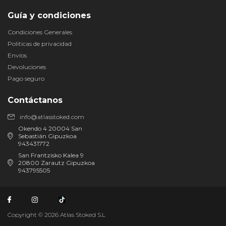
Guía y condiciones
Condiciones Generales
Politicas de privacidad
Envíos
Devoluciones
Pago seguro
Contáctanos
info@atlasstoked.com
Okendo 4 20004 San
Sebastián Gipuzkoa
943431772
San Frantzisko Kalea 9
20800 Zarautz Gipuzkoa
943795505
Copyright © 2026 Atlas Stoked S.L