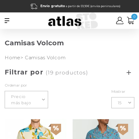
Envío gratuito
a partir de 59,90€ (envíos peninsulares)
0
Camisas Volcom
Home>
Camisas Volcom
Filtrar por
(19 productos)
Ordenar por
Mostrar
Precio
más bajo
15