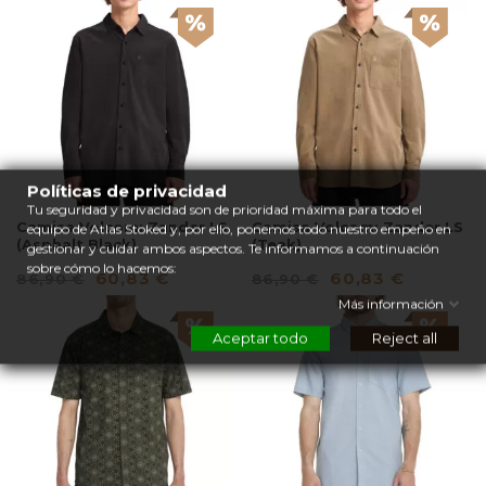
Políticas de privacidad
Tu seguridad y privacidad son de prioridad máxima para todo el
Camisa Volcom: Zander LS
Camisa Volcom: Zander LS
equipo de Atlas Stoked y, por ello, ponemos todo nuestro empeño en
(Asphalt Black)
(Teak)
gestionar y cuidar ambos aspectos. Te informamos a continuación
sobre cómo lo hacemos:
60,83 €
60,83 €
86,90 €
86,90 €
Más información
Aceptar todo
Reject all