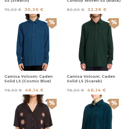
SS (Stealth)
Conboy Woven SS (Black)
30,36 €
32,36 €
75,90 €
80,90 €
Camisa Volcom: Caden
Camisa Volcom: Caden
Solid LS (Cosmic Blue)
Solid LS (Scarab)
46,14 €
46,14 €
76,90 €
76,90 €