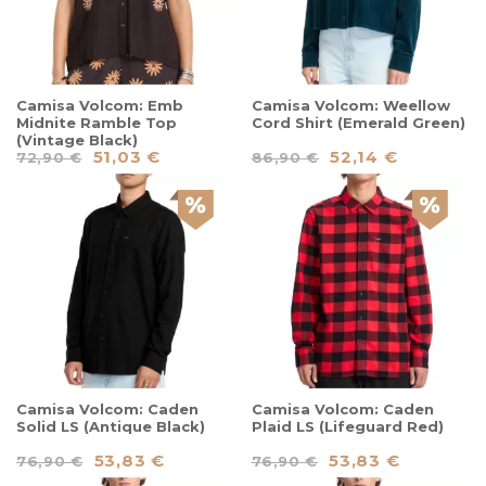
Camisa Volcom: Emb
Camisa Volcom: Weellow
Midnite Ramble Top
Cord Shirt (Emerald Green)
(Vintage Black)
51,03 €
52,14 €
72,90 €
86,90 €
Camisa Volcom: Caden
Camisa Volcom: Caden
Solid LS (Antique Black)
Plaid LS (Lifeguard Red)
53,83 €
53,83 €
76,90 €
76,90 €