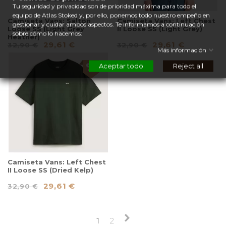
Tu seguridad y privacidad son de prioridad máxima para todo el
equipo de Atlas Stoked y, por ello, ponemos todo nuestro empeño en
Camiseta Vans: Salton
Camiseta Vans: Left Chest
gestionar y cuidar ambos aspectos. Te informamos a continuación
Loose SS (Light Grey
II Loose SS (Light Grey)
sobre cómo lo hacemos:
Heather)
29,61 €
29,61 €
32,90 €
32,90 €
Más información
Aceptar todo
Reject all
Camiseta Vans: Left Chest
II Loose SS (Dried Kelp)
29,61 €
32,90 €
1
2