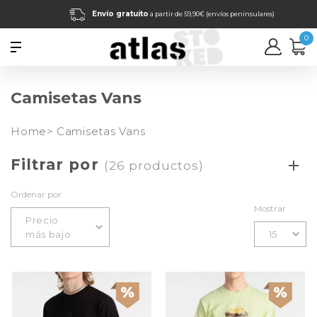
Envío gratuito
a partir de 59,90€ (envíos peninsulares)
0
Camisetas Vans
Home>
Camisetas Vans
Filtrar por
(26 productos)
Ordenar por
Mostrar
Precio
más bajo
15