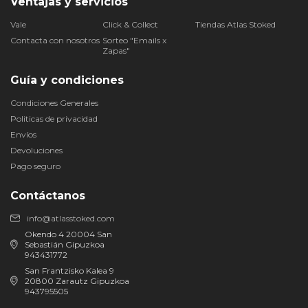
Ventajas y servicios
Vale
Click & Collect
Tiendas Atlas Stoked
Contacta con nosotros
Sorteo "Emails x
Zapas"
Guía y condiciones
Condiciones Generales
Politicas de privacidad
Envíos
Devoluciones
Pago seguro
Contáctanos
info@atlasstoked.com
Okendo 4 20004 San
Sebastián Gipuzkoa
943431772
San Frantzisko Kalea 9
20800 Zarautz Gipuzkoa
943795505