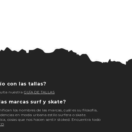
ío con las tallas?
sulta nuestra
GUÍA DE TALLAS
las marcas surf y skate?
nifican los nombres de las marcas, cuál es su filosofía,
ndencias en moda urbana estilo surfera o skate.
ica, cosas que nos hacen sentir stoked. Encuentra todo
ED