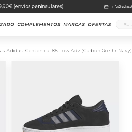
59,90€ (envíos peninsulares)
info@atlas
LZADO
COMPLEMENTOS
MARCAS
OFERTAS
las Adidas: Centennial 85 Low Adv (Carbon Grethr Navy)