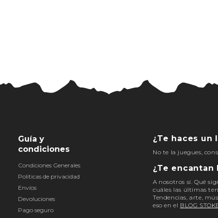
¿Te haces un l
Guía y
condiciones
No te la juegues, con
Condiciones Generales
¿Te encantan 
Politicas de privacidad
A nosotros sí. Qué sig
Envíos
cuáles las últimas te
Tendencias, arte, mús
Devoluciones
eso en el
BLOG STOK
Pago seguro