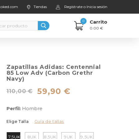
stoked.com
Tiendas
Regístrate o Inicia sesión
0
Carrito
0.00 €
Zapatillas Adidas: Centennial
85 Low Adv (Carbon Grethr
Navy)
59,90 €
110,00 €
Perfil:
Hombre
Elige Talla
Guía de tallas
7,5UK
8UK
8,5UK
9UK
9,5UK