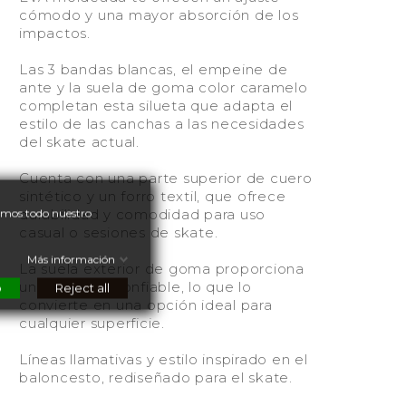
cómodo y una mayor absorción de los
impactos.
Las 3 bandas blancas, el empeine de
ante y la suela de goma color caramelo
completan esta silueta que adapta el
estilo de las canchas a las necesidades
del skate actual.
Cuenta con una parte superior de cuero
sintético y un forro textil, que ofrece
nemos todo nuestro
durabilidad y comodidad para uso
casual o sesiones de skate.
Más información
La suela exterior de goma proporciona
una tracción confiable, lo que lo
o
Reject all
convierte en una opción ideal para
cualquier superficie.
Líneas llamativas y estilo inspirado en el
baloncesto, rediseñado para el skate.