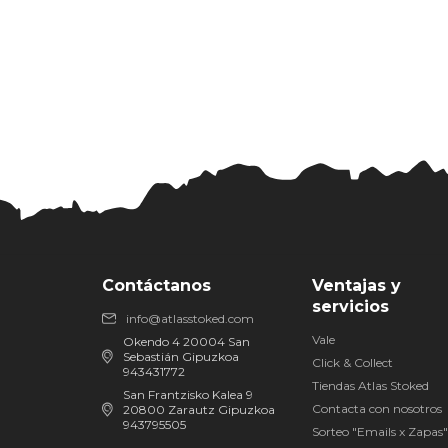
Contáctanos
Ventajas y
servicios
info@atlasstoked.com
Vale
Okendo 4 20004 San
Sebastián Gipuzkoa
Click & Collect
943431772
Tiendas Atlas Stoked
San Frantzisko Kalea 9
Contacta con nosotros
20800 Zarautz Gipuzkoa
943795505
Sorteo "Emails x Zapas"