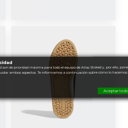
acidad
d son de prioridad máxima para todo el equipo de Atlas Stoked y, por ello, po
cuidar ambos aspectos. Te informamos a continuación sobre cómo lo hacemos:
Aceptar tod