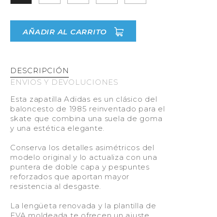
AÑADIR AL CARRITO
DESCRIPCIÓN
ENVIOS Y DEVOLUCIONES
Esta zapatilla Adidas es un clásico del
baloncesto de 1985 reinventado para el
skate que combina una suela de goma
y una estética elegante.
Conserva los detalles asimétricos del
modelo original y lo actualiza con una
puntera de doble capa y pespuntes
reforzados que aportan mayor
resistencia al desgaste.
La lengüeta renovada y la plantilla de
EVA moldeada te ofrecen un ajuste