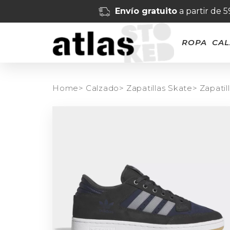
Envío gratuito
a partir de 
ROPA
CA
Home>
Calzado>
Zapatillas Skate>
Zapatil